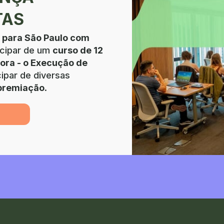
TAS
r para São Paulo com 
icipar de um 
curso de 12 
ra - o Execução de 
ipar de diversas 
 premiação
.