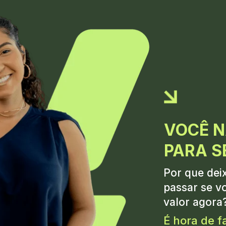
VOCÊ N
PARA S
Por que dei
passar se v
valor agora
É hora de f