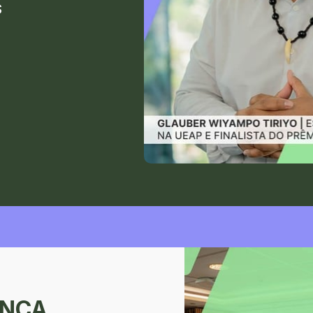
S
NÇA 