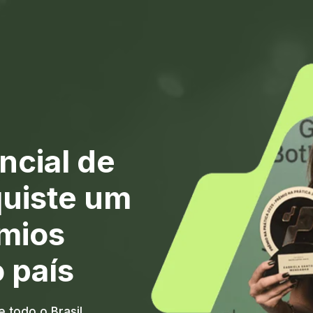
cial de 
uiste um 
mios 
o país
 todo o Brasil