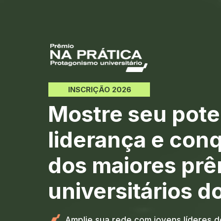
INSCRIÇÃO 2026
Mostre seu poten
liderança e conq
dos maiores prê
universitários d
Amplie sua rede com jovens líderes de