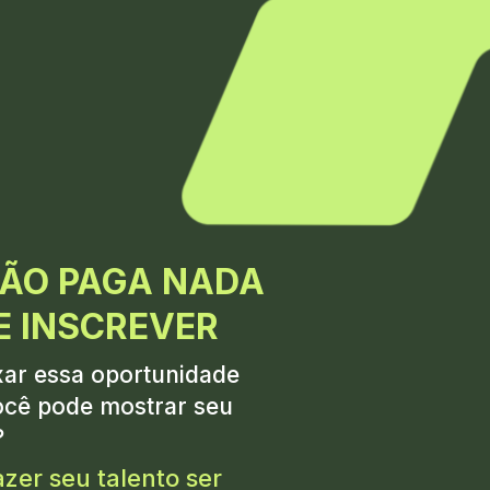
ÃO PAGA NADA 
E INSCREVER
xar essa oportunidade 
ocê pode mostrar seu 
?
azer seu talento 
ser 